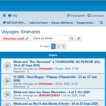
FAQ
S’enregistrer
Connexion
R
RETOUR SITE SPEEDEURE
Index du forum
Espace Adhérents
Voyages Itinérants
e
Voyages Itinérants
c
Rechercher
Recherche avanc
Nouveau sujet
h
e
1
2
Suivante
57 sujets
r
Sujets
c
Week-end "Roc Normand" à TOUROUVRE AU PERCHE (61) -
h
19 et 20 Sept 2026
e
Dernier message par
Christophe
«
31 janv. 2026, 17:30
Réponses :
1
r
VI 2026 - Haut-Bugey - Plateau d'Hauteville - 13 au 17 mai
2026
Dernier message par
Christophe
«
23 oct. 2025, 15:23
Réponses :
1
Week-end dans les Alpes Mancelles - 4 et 5 Oct 2025
Dernier message par
JEANJACQUES.F
«
12 oct. 2025, 14:56
Réponses :
3
Week-end au Roc'h des Monts d'Arrée - 14 et 15 Sept 2025