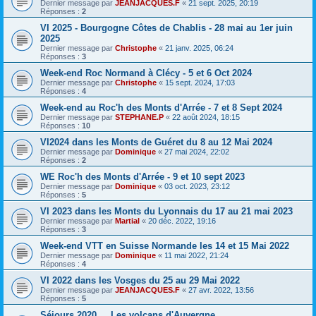
Dernier message par
JEANJACQUES.F
«
21 sept. 2025, 20:19
Réponses :
2
VI 2025 - Bourgogne Côtes de Chablis - 28 mai au 1er juin
2025
Dernier message par
Christophe
«
21 janv. 2025, 06:24
Réponses :
3
Week-end Roc Normand à Clécy - 5 et 6 Oct 2024
Dernier message par
Christophe
«
15 sept. 2024, 17:03
Réponses :
4
Week-end au Roc'h des Monts d'Arrée - 7 et 8 Sept 2024
Dernier message par
STEPHANE.P
«
22 août 2024, 18:15
Réponses :
10
VI2024 dans les Monts de Guéret du 8 au 12 Mai 2024
Dernier message par
Dominique
«
27 mai 2024, 22:02
Réponses :
2
WE Roc'h des Monts d'Arrée - 9 et 10 sept 2023
Dernier message par
Dominique
«
03 oct. 2023, 23:12
Réponses :
5
VI 2023 dans les Monts du Lyonnais du 17 au 21 mai 2023
Dernier message par
Martial
«
20 déc. 2022, 19:16
Réponses :
3
Week-end VTT en Suisse Normande les 14 et 15 Mai 2022
Dernier message par
Dominique
«
11 mai 2022, 21:24
Réponses :
4
VI 2022 dans les Vosges du 25 au 29 Mai 2022
Dernier message par
JEANJACQUES.F
«
27 avr. 2022, 13:56
Réponses :
5
Séjours 2020.....Les volcans d'Auvergne