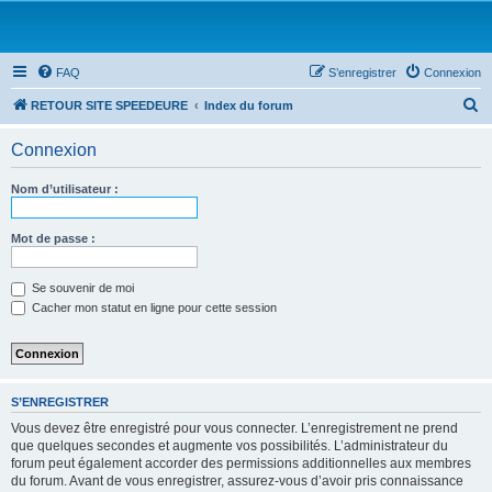
FAQ
S’enregistrer
Connexion
R
RETOUR SITE SPEEDEURE
Index du forum
e
Connexion
c
h
Nom d’utilisateur :
e
r
Mot de passe :
c
Se souvenir de moi
h
Cacher mon statut en ligne pour cette session
e
r
S’ENREGISTRER
Vous devez être enregistré pour vous connecter. L’enregistrement ne prend
que quelques secondes et augmente vos possibilités. L’administrateur du
forum peut également accorder des permissions additionnelles aux membres
du forum. Avant de vous enregistrer, assurez-vous d’avoir pris connaissance